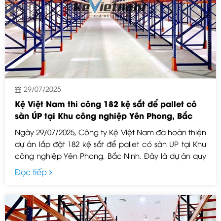
29/07/2025
Kệ Việt Nam thi công 182 kệ sắt để pallet có
sàn ÚP tại Khu công nghiệp Yên Phong, Bắc
Ninh – Hoàn thiện ngày 29/07/2025
Ngày 29/07/2025, Công ty Kệ Việt Nam đã hoàn thiện
dự án lắp đặt 182 kệ sắt để pallet có sàn UP tại Khu
công nghiệp Yên Phong, Bắc Ninh. Đây là dự án quy
mô lớn, đáp ứng nhu cầu lưu trữ hàng hóa tối ưu,
Đọc tiếp
đảm bảo độ bền, khả năng chịu tải cao và tiện lợi
trong việc sắp xếp kho.