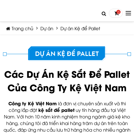
0
Trang chủ
Dự án
Dự án Kệ để Pallet
DỰ ÁN KỆ ĐỂ PALLET
TIẾP TỤC MUA HÀNG
Các Dự Án Kệ Sắt Để Pallet
Của Công Ty Kệ Việt Nam
Công ty Kệ Việt Nam
là đơn vị chuyên sản xuất và thi
kệ sắt để pallet
công lắp đặt
uy tín hàng đầu tại Việt
Nam. Với hơn 10 năm kinh nghiệm trong ngành giá kệ kho
hàng, chúng tôi đã triển khai hàng trăm dự án trên toàn
quốc, đáp ứng nhu cầu lưu trữ hàng hóa cho nhiều ngành