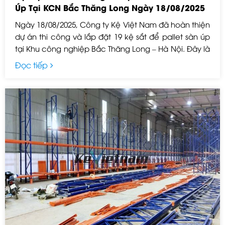
Úp Tại KCN Bắc Thăng Long Ngày 18/08/2025
Ngày 18/08/2025, Công ty Kệ Việt Nam đã hoàn thiện
dự án thi công và lắp đặt 19 kệ sắt để pallet sàn úp
tại Khu công nghiệp Bắc Thăng Long – Hà Nội. Đây là
giải pháp lưu trữ hiện đại, giúp doanh nghiệp tối ưu
Đọc tiếp
không gian kho, nâng cao hiệu quả quản lý hàng
hóa.