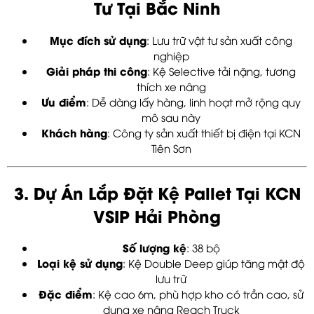
Tư Tại Bắc Ninh
Mục đích sử dụng
: Lưu trữ vật tư sản xuất công
nghiệp
Giải pháp thi công
: Kệ Selective tải nặng, tương
thích xe nâng
Ưu điểm
: Dễ dàng lấy hàng, linh hoạt mở rộng quy
mô sau này
Khách hàng
: Công ty sản xuất thiết bị điện tại KCN
Tiên Sơn
3. Dự Án Lắp Đặt Kệ Pallet Tại KCN
VSIP Hải Phòng
Số lượng kệ
: 38 bộ
Loại kệ sử dụng
: Kệ Double Deep giúp tăng mật độ
lưu trữ
Đặc điểm
: Kệ cao 6m, phù hợp kho có trần cao, sử
dụng xe nâng Reach Truck