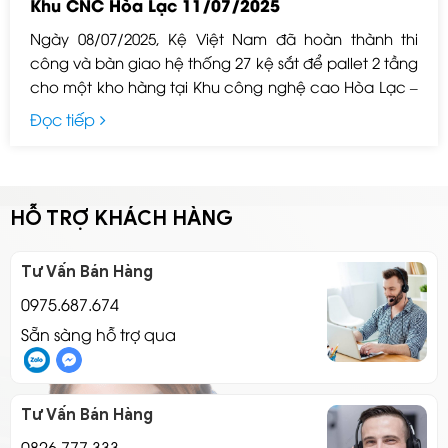
Khu CNC Hòa Lạc 11/07/2025
Ngày 08/07/2025, Kệ Việt Nam đã hoàn thành thi
công và bàn giao hệ thống 27 kệ sắt để pallet 2 tầng
cho một kho hàng tại Khu công nghệ cao Hòa Lạc –
Hà Nội. Dự án nhằm phục vụ cho việc lưu trữ hàng
Đọc tiếp
hóa đóng pallet với quy mô vừa, đảm bảo tối ưu
không gian và an toàn khi sử dụng xe nâng.
HỖ TRỢ KHÁCH HÀNG
Tư Vấn Bán Hàng
0975.687.674
Sẵn sàng hỗ trợ qua
Tư Vấn Bán Hàng
0826.777.333