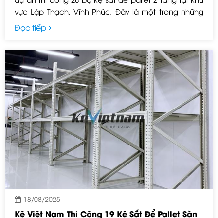
vực Lập Thạch, Vĩnh Phúc. Đây là một trong những
dự án trọng điểm trong tháng 9, góp phần khẳng
Đọc tiếp
định uy tín và năng lực của Kệ Việt Nam trong lĩnh
vực sản xuất – lắp đặt hệ thống kệ kho hàng chất
lượng cao.
18/08/2025
Kệ Việt Nam Thi Công 19 Kệ Sắt Để Pallet Sàn