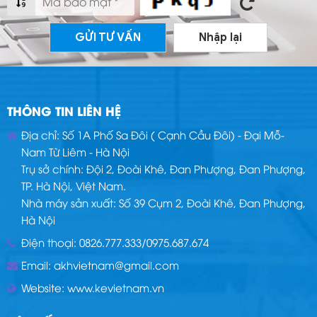
GỬI TƯ VẤN
Nhập lại
THÔNG TIN LIÊN HỆ
Địa chỉ: Số 1A Phố Sa Đôi ( Cạnh Cầu Đôi) - Đại Mỗ-
Nam Từ Liêm - Hà Nội
Trụ sở chính: Đội 2, Đoài Khê, Đan Phượng, Đan Phượng,
TP. Hà Nội, Việt Nam.
Nhà máy sản xuất: Số 39 Cụm 2, Đoài Khê, Đan Phượng,
Hà Nội
Điện thoại:
0826.777.333
/
0975.687.674
Email:
akhvietnam@gmail.com
Website:
www.kevietnam.vn