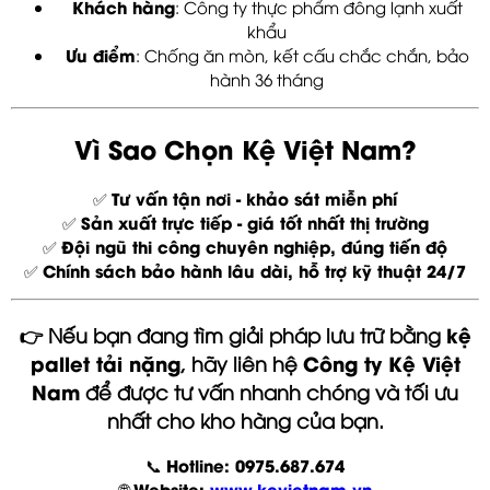
Khách hàng
: Công ty thực phẩm đông lạnh xuất
khẩu
Ưu điểm
: Chống ăn mòn, kết cấu chắc chắn, bảo
hành 36 tháng
Vì Sao Chọn Kệ Việt Nam?
Tư vấn tận nơi - khảo sát miễn phí
✅
Sản xuất trực tiếp - giá tốt nhất thị trường
✅
Đội ngũ thi công chuyên nghiệp, đúng tiến độ
✅
Chính sách bảo hành lâu dài, hỗ trợ kỹ thuật 24/7
✅
kệ
👉 Nếu bạn đang tìm giải pháp lưu trữ bằng
pallet tải nặng
Công ty Kệ Việt
, hãy liên hệ
Nam
để được tư vấn nhanh chóng và tối ưu
nhất cho kho hàng của bạn.
Hotline: 0975.687.674
📞
Website:
www.kevietnam.vn
🌐