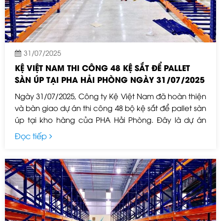
31/07/2025
KỆ VIỆT NAM THI CÔNG 48 KỆ SẮT ĐỂ PALLET
SÀN ÚP TẠI PHA HẢI PHÒNG NGÀY 31/07/2025
Ngày 31/07/2025, Công ty Kệ Việt Nam đã hoàn thiện
và bàn giao dự án thi công 48 bộ kệ sắt để pallet sàn
úp tại kho hàng của PHA Hải Phòng. Đây là dự án
nằm trong chuỗi hoạt động cung cấp và lắp đặt hệ
Đọc tiếp
thống giá kệ kho hàng chuyên nghiệp mà Kệ Việt
Nam đã triển khai cho các doanh nghiệp sản xuất,
logistics và thương mại trên toàn quốc.