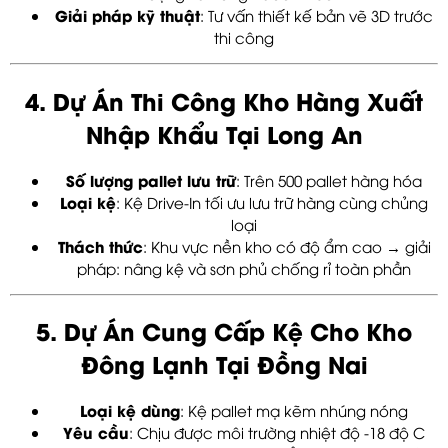
Giải pháp kỹ thuật
: Tư vấn thiết kế bản vẽ 3D trước
thi công
4. Dự Án Thi Công Kho Hàng Xuất
Nhập Khẩu Tại Long An
Số lượng pallet lưu trữ
: Trên 500 pallet hàng hóa
Loại kệ
: Kệ Drive-In tối ưu lưu trữ hàng cùng chủng
loại
Thách thức
: Khu vực nền kho có độ ẩm cao → giải
pháp: nâng kệ và sơn phủ chống rỉ toàn phần
5. Dự Án Cung Cấp Kệ Cho Kho
Đông Lạnh Tại Đồng Nai
Loại kệ dùng
: Kệ pallet mạ kẽm nhúng nóng
Yêu cầu
: Chịu được môi trường nhiệt độ -18 độ C