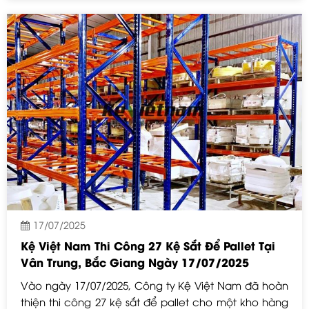
Dự án này giúp tối ưu không gian kho hàng, tăng sức
chứa hàng hóa nặng và hỗ trợ xe nâng làm việc hiệu
quả trong môi trường công nghiệp.
17/07/2025
Kệ Việt Nam Thi Công 27 Kệ Sắt Để Pallet Tại
Vân Trung, Bắc Giang Ngày 17/07/2025
Vào ngày 17/07/2025, Công ty Kệ Việt Nam đã hoàn
thiện thi công 27 kệ sắt để pallet cho một kho hàng