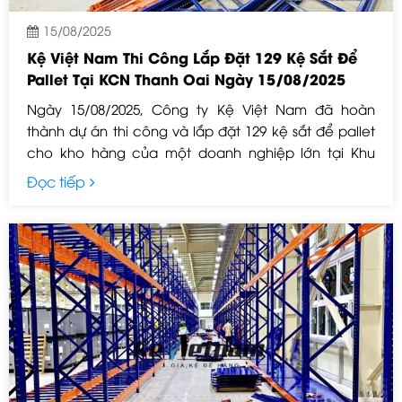
15/08/2025
Kệ Việt Nam Thi Công Lắp Đặt 129 Kệ Sắt Để
Pallet Tại KCN Thanh Oai Ngày 15/08/2025
Ngày 15/08/2025, Công ty Kệ Việt Nam đã hoàn
thành dự án thi công và lắp đặt 129 kệ sắt để pallet
cho kho hàng của một doanh nghiệp lớn tại Khu
công nghiệp Thanh Oai – Hà Nội. Đây là dự án có
Đọc tiếp
quy mô lớn, yêu cầu kỹ thuật cao và tiến độ gấp rút,
nhưng Kệ Việt Nam đã hoàn thành đúng thời gian và
đảm bảo chất lượng vượt mong đợi.