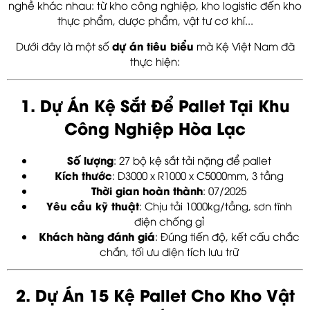
nghề khác nhau: từ kho công nghiệp, kho logistic đến kho
thực phẩm, dược phẩm, vật tư cơ khí...
dự án tiêu biểu
Dưới đây là một số
mà Kệ Việt Nam đã
thực hiện:
1. Dự Án Kệ Sắt Để Pallet Tại Khu
Công Nghiệp Hòa Lạc
Số lượng
: 27 bộ kệ sắt tải nặng để pallet
Kích thước
: D3000 x R1000 x C5000mm, 3 tầng
Thời gian hoàn thành
: 07/2025
Yêu cầu kỹ thuật
: Chịu tải 1000kg/tầng, sơn tĩnh
điện chống gỉ
Khách hàng đánh giá
: Đúng tiến độ, kết cấu chắc
chắn, tối ưu diện tích lưu trữ
2. Dự Án 15 Kệ Pallet Cho Kho Vật