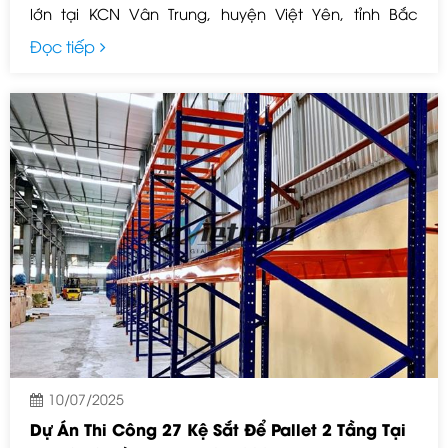
lớn tại KCN Vân Trung, huyện Việt Yên, tỉnh Bắc
Giang. Dự án nằm trong chuỗi cung cấp giải pháp
Đọc tiếp
lưu trữ tối ưu cho các doanh nghiệp sản xuất –
logistics tại khu công nghiệp trọng điểm Vân Trung
Bắc Giang.
10/07/2025
Dự Án Thi Công 27 Kệ Sắt Để Pallet 2 Tầng Tại