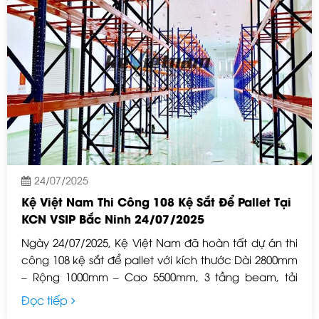
24/07/2025
Kệ Việt Nam Thi Công 108 Kệ Sắt Để Pallet Tại
KCN VSIP Bắc Ninh 24/07/2025
Ngày 24/07/2025, Kệ Việt Nam đã hoàn tất dự án thi
công 108 kệ sắt để pallet với kích thước Dài 2800mm
– Rộng 1000mm – Cao 5500mm, 3 tầng beam, tải
trọng 2000kg/tầng tại Khu Công Nghiệp VSIP Bắc
Đọc tiếp
Ninh.