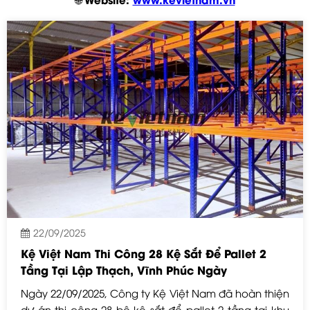
22/09/2025
Kệ Việt Nam Thi Công 28 Kệ Sắt Để Pallet 2
Tầng Tại Lập Thạch, Vĩnh Phúc Ngày
22/09/2025
Ngày 22/09/2025, Công ty Kệ Việt Nam đã hoàn thiện
dự án thi công 28 bộ kệ sắt để pallet 2 tầng tại khu