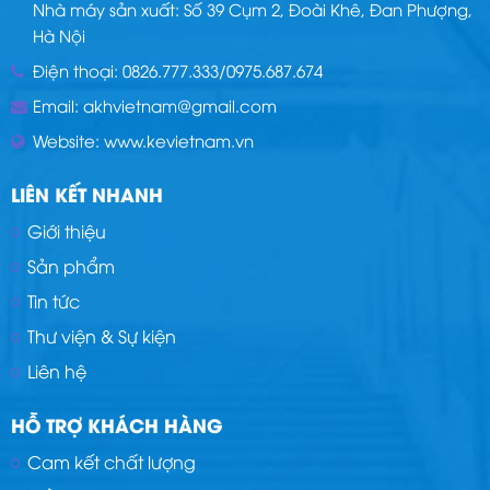
Nhà máy sản xuất: Số 39 Cụm 2, Đoài Khê, Đan Phượng,
Hà Nội
Điện thoại:
0826.777.333
/
0975.687.674
Email:
akhvietnam@gmail.com
Website:
www.kevietnam.vn
LIÊN KẾT NHANH
Giới thiệu
Sản phẩm
Tin tức
Thư viện & Sự kiện
Liên hệ
HỖ TRỢ KHÁCH HÀNG
Cam kết chất lượng