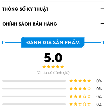
THÔNG SỐ KỸ THUẬT
CHÍNH SÁCH BÁN HÀNG
ĐÁNH GIÁ SẢN PHẨM
5.0
GỬI TƯ VẤN
Hủy
(Chưa có đánh giá)
0%
0%
0%
0%