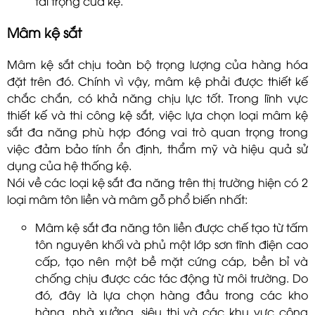
tải trọng của kệ.
Mâm kệ sắt
Mâm kệ sắt chịu toàn bộ trọng lượng của hàng hóa
đặt trên đó. Chính vì vậy, mâm kệ phải được thiết kế
chắc chắn, có khả năng chịu lực tốt. Trong lĩnh vực
thiết kế và thi công kệ sắt, việc lựa chọn loại mâm kệ
sắt đa năng phù hợp đóng vai trò quan trọng trong
việc đảm bảo tính ổn định, thẩm mỹ và hiệu quả sử
dụng của hệ thống kệ.
Nói về các loại kệ sắt đa năng trên thị trường hiện có 2
loại mâm tôn liền và mâm gỗ phổ biến nhất:
Mâm kệ sắt đa năng tôn liền được chế tạo từ tấm
tôn nguyên khối và phủ một lớp sơn tĩnh điện cao
cấp, tạo nên một bề mặt cứng cáp, bền bỉ và
chống chịu được các tác động từ môi trường. Do
đó, đây là lựa chọn hàng đầu trong các kho
hàng, nhà xưởng, siêu thị và các khu vực công