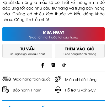
Kệ sắt đa năng là mẫu kệ có thiết kế thông minh để
đáp ứng tốt các nhu cầu trữ hàng và trưng bày hàng
hóa. Chúng có nhiều kích thước và kiểu dáng khác
nhau. Cùng tìm hiểu nhé!
MUA NGAY
Giao tận nơi hoặc tại cửa hàng
TƯ VẤN
THÊM VÀO GIỎ
Chúng tôi gọi lại sau 5 phút
Giao hàng nhanh chóng
Giao hàng toàn quốc
Miễn phí đổi hàng
Bảo hành 1 năm
Hỗ trợ tư vấn 24/7