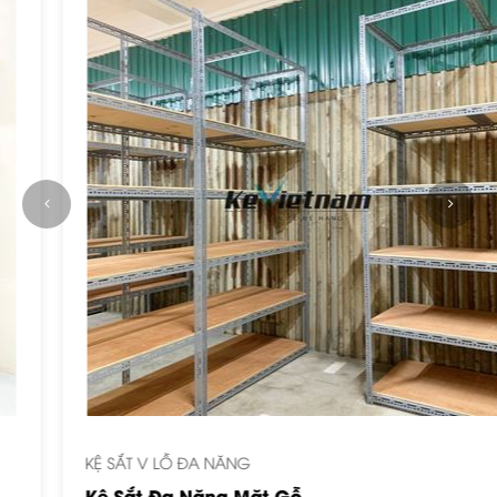
KỆ SẮT V LỖ ĐA NĂNG
Kệ Sắt Đa Năng Mặt Gỗ