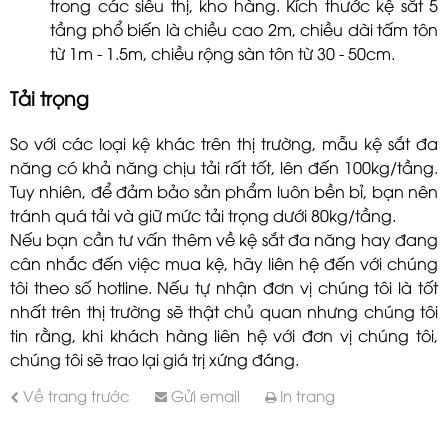
trong các siêu thị, kho hàng. Kích thước kệ sắt 5
tầng phổ biến là chiều cao 2m, chiều dài tấm tôn
từ 1m - 1.5m, chiều rộng sàn tôn từ 30 - 50cm.
Tải trọng
So với các loại kệ khác trên thị trường, mẫu kệ sắt đa
năng có khả năng chịu tải rất tốt, lên đến 100kg/tầng.
GỬI THÔNG TIN ĐỂ CHÚNG TÔI TƯ
Tuy nhiên, để đảm bảo sản phẩm luôn bền bỉ, bạn nên
VẤN CHO BẠN
tránh quá tải và giữ mức tải trọng dưới 80kg/tầng.
Nếu bạn cần tư vấn thêm về kệ sắt đa năng hay đang
cân nhắc đến việc mua kệ, hãy liên hệ đến với chúng
tôi theo số hotline. Nếu tự nhận đơn vị chúng tôi là tốt
nhất trên thị trường sẽ thật chủ quan nhưng chúng tôi
tin rằng, khi khách hàng liên hệ với đơn vị chúng tôi,
chúng tôi sẽ trao lại giá trị xứng đáng.
Về trang trước
Gửi email
In trang