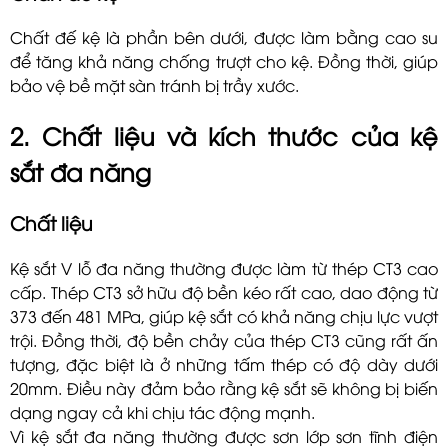
Chất đế kệ là phần bên dưới, được làm bằng cao su
để tăng khả năng chống trượt cho kệ. Đồng thời, giúp
bảo vệ bề mặt sàn tránh bị trầy xước.
2. Chất liệu và kích thước của kệ
sắt đa năng
Chất liệu
Kệ sắt V lỗ đa năng thường được làm từ thép CT3 cao
cấp. Thép CT3 sở hữu độ bền kéo rất cao, dao động từ
373 đến 481 MPa, giúp kệ sắt có khả năng chịu lực vượt
trội. Đồng thời, độ bền chảy của thép CT3 cũng rất ấn
tượng, đặc biệt là ở những tấm thép có độ dày dưới
20mm. Điều này đảm bảo rằng kệ sắt sẽ không bị biến
dạng ngay cả khi chịu tác động mạnh.
Vì kệ sắt đa năng thường được sơn lớp sơn tĩnh điện