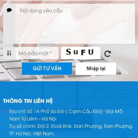
GỬI TƯ VẤN
Nhập lại
THÔNG TIN LIÊN HỆ
Địa chỉ: Số 1A Phố Sa Đôi ( Cạnh Cầu Đôi) - Đại Mỗ-
Nam Từ Liêm - Hà Nội
Trụ sở chính: Đội 2, Đoài Khê, Đan Phượng, Đan Phượng,
TP. Hà Nội, Việt Nam.