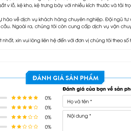
 v lỗ, kệ kho, kệ trưng bày với nhiều kích thước và tải
ự hào về dịch vụ khách hàng chuyên nghiệp. Đội ngũ tư 
u. Ngoài ra, chúng tôi còn cung cấp dịch vụ vận chuyển
hất, xin vui lòng liên hệ đến với đơn vị chúng tôi theo số h
GỬI TƯ VẤN
Hủy
ĐÁNH GIÁ SẢN PHẨM
Đánh giá của bạn về sản p
0%
0%
0%
0%