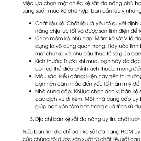
Việc lựa chọn một chiếc kệ sắt đa năng phù h
sáng suốt, mua kệ phù hợp, bạn cần lưu ý những
Chất liệu kệ: Chất liệu là yếu tố quyết đị
năng chịu lực tốt và được sơn tĩnh điện để 
Chọn mâm kệ phù hợp: Mâm kệ sắt V lỗ đa n
dụng là vô cùng quan trọng. Hãy ước tính k
một chút so với nhu cầu thực tế sẽ giúp bạ
Kích thước: Trước khi mua, bạn hãy đo đạc 
còn có thể điều chỉnh kích thước, mang đến
Màu sắc, kiểu dáng: Hiện nay trên thị trư
bạn nên cân nhắc đến yếu tố thẩm mỹ để lự
Nhà cung cấp: Khi lựa chọn đơn vị bán kệ 
các dịch vụ đi kèm. Một nhà cung cấp uy 
giúp bạn yên tâm hơn trong quá trình sử d
Địa chỉ bán kệ sắt đa năng uy tín, chất lượn
Nếu bạn tìm địa chỉ bán kệ sắt đa năng HCM uy t
của chúng tôi được sản xuất từ chất liệu sắt ca