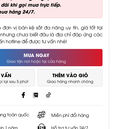
đãi khi gọi mua trực tiếp.
mua hàng 24/7.
đơn vị bán kệ sắt đa năng uy tín, giá tốt tại
nhưng chưa biết đâu là địa chỉ đáp ứng các
n hotline để được tư vấn nhé!
MUA NGAY
Giao tận nơi hoặc tại cửa hàng
 VẤN
THÊM VÀO GIỎ
i lại sau 5 phút
Giao hàng nhanh chóng
àng toàn quốc
Miễn phí đổi hàng
nh 1 năm
Hỗ trợ tư vấn 24/7