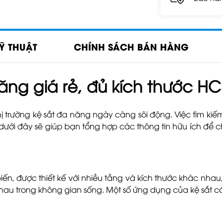
Ỹ THUẬT
CHÍNH SÁCH BÁN HÀNG
ăng giá rẻ, đủ kích thước H
rường kệ sắt đa năng ngày càng sôi động. Việc tìm kiếm m
 dưới đây sẽ giúp bạn tổng hợp các thông tin hữu ích để
biến, được thiết kế với nhiều tầng và kích thước khác nh
nhau trong không gian sống. Một số ứng dụng của kệ sắt c