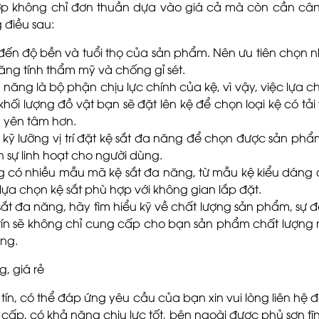
ợp không chỉ đơn thuần dựa vào giá cả mà còn cần cân
 điều sau:
nh đến độ bền và tuổi thọ của sản phẩm. Nên ưu tiên chọn n
tăng tính thẩm mỹ và chống gỉ sét.
ăng là bộ phận chịu lực chính của kệ, vì vậy, việc lựa c
hối lượng đồ vật bạn sẽ đặt lên kệ để chọn loại kệ có tải 
n yên tâm hơn.
GỬI THÔNG TIN ĐỂ CHÚNG TÔI TƯ VẤ
kỹ lưỡng vị trí đặt kệ sắt đa năng để chọn được sản phẩm
CHO BẠN
 sự linh hoạt cho người dùng.
ờng có nhiều mẫu mã kệ sắt đa năng, từ mẫu kệ kiểu dáng 
a chọn kệ sắt phù hợp với không gian lắp đặt.
sắt đa năng, hãy tìm hiểu kỹ về chất lượng sản phẩm, s
tín sẽ không chỉ cung cấp cho bạn sản phẩm chất lượng 
ụng.
g, giá rẻ
ín, có thể đáp ứng yêu cầu của bạn xin vui lòng liên hệ đế
o cấp, có khả năng chịu lực tốt, bên ngoài được phủ sơn tĩ