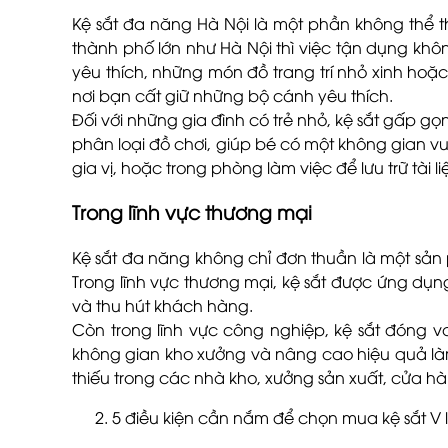
Kệ sắt đa năng Hà Nội là một phần không thể thi
thành phố lớn như Hà Nội thì việc tận dụng khô
yêu thích, những món đồ trang trí nhỏ xinh hoặc
nơi bạn cất giữ những bộ cánh yêu thích.
Đối với những gia đình có trẻ nhỏ, kệ sắt gấp g
phân loại đồ chơi, giúp bé có một không gian vu
gia vị, hoặc trong phòng làm việc để lưu trữ tài liệ
Trong lĩnh vực thương mại
Kệ sắt đa năng không chỉ đơn thuần là một sản p
Trong lĩnh vực thương mại, kệ sắt được ứng dụn
và thu hút khách hàng.
Còn trong lĩnh vực công nghiệp, kệ sắt đóng vai
không gian kho xưởng và nâng cao hiệu quả làm 
thiếu trong các nhà kho, xưởng sản xuất, cửa hàn
5 điều kiện cần nắm để chọn mua kệ sắt V l