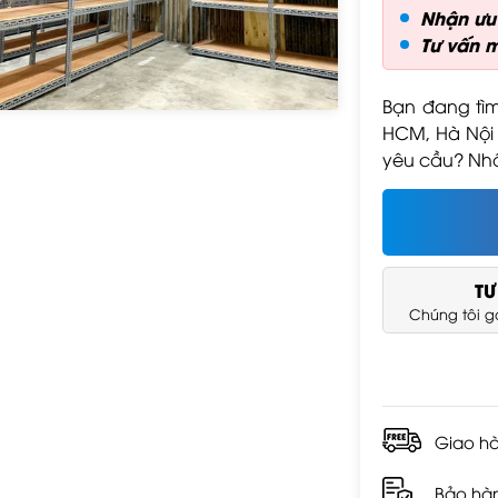
Floor
Floor
Nhận ưu 
Liên hệ
Liên hệ
Tư vấn 
Bạn đang tìm 
HCM, Hà Nội 
yêu cầu? Nhấ
TƯ
Chúng tôi gọ
Giao h
Bảo hà