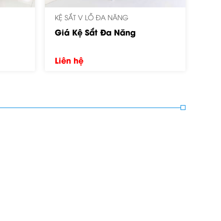
KỆ SẮT V LỖ ĐA NĂNG
KỆ S
Kệ Sắt V Lỗ
Giá
Liên hệ
Liê