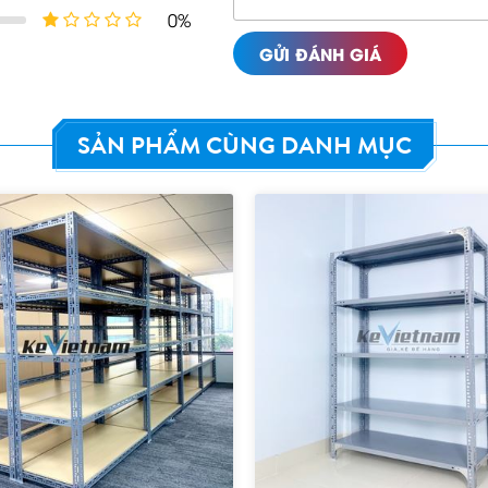
0%
GỬI ĐÁNH GIÁ
SẢN PHẨM CÙNG DANH MỤC