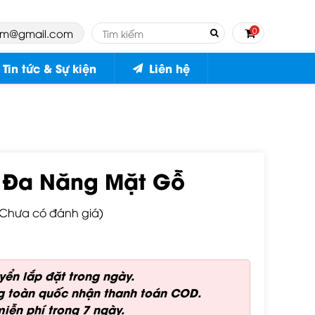
0
am@gmail.com
Tin tức & Sự kiện
Liên hệ
t Đa Năng Mặt Gỗ
 TỤC MUA HÀNG
(Chưa có đánh giá)
ển lắp đặt trong ngày.
g toàn quốc nhận thanh toán COD.
Mezzanine
miễn phí trong 7 ngày.