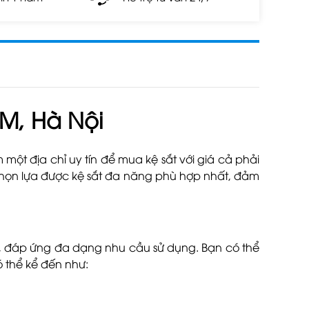
CM, Hà Nội
ột địa chỉ uy tín để mua kệ sắt với giá cả phải
 chọn lựa được kệ sắt đa năng phù hợp nhất, đảm
au, đáp ứng đa dạng nhu cầu sử dụng. Bạn có thể
ó thể kể đến như: