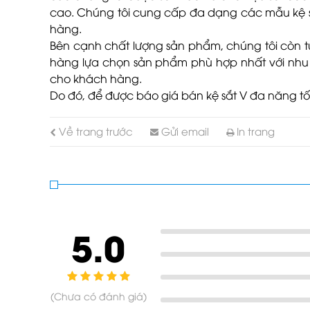
cao. Chúng tôi cung cấp đa dạng các mẫu kệ sắt
hàng.
Bên cạnh chất lượng sản phẩm, chúng tôi còn t
hàng lựa chọn sản phẩm phù hợp nhất với nhu cầ
cho khách hàng.
Do đó, để được báo giá bán kệ sắt V đa năng tốt n
Về trang trước
Gửi email
In trang
5.0
(Chưa có đánh giá)