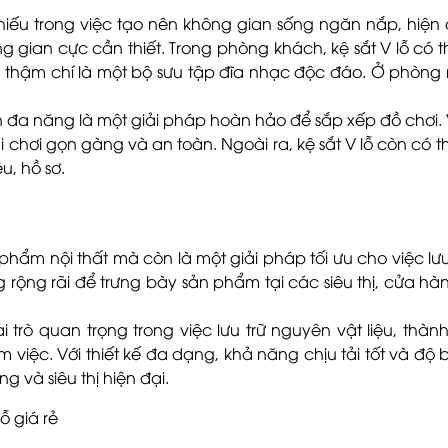
ếu trong việc tạo nên không gian sống ngăn nắp, hiện đại
ng gian cực cần thiết. Trong phòng khách, kệ sắt V lỗ c
 thậm chí là một bộ sưu tập đĩa nhạc độc đáo. Ở phòng ng
ọn đa năng là một giải pháp hoàn hảo để sắp xếp đồ chơi.
i chơi gọn gàng và an toàn. Ngoài ra, kệ sắt V lỗ còn có
u, hồ sơ.
hẩm nội thất mà còn là một giải pháp tối ưu cho việc lưu
g rộng rãi để trưng bày sản phẩm tại các siêu thị, cửa
 trò quan trọng trong việc lưu trữ nguyên vật liệu, thàn
việc. Với thiết kế đa dạng, khả năng chịu tải tốt và độ 
g và siêu thị hiện đại.
ỗ giá rẻ