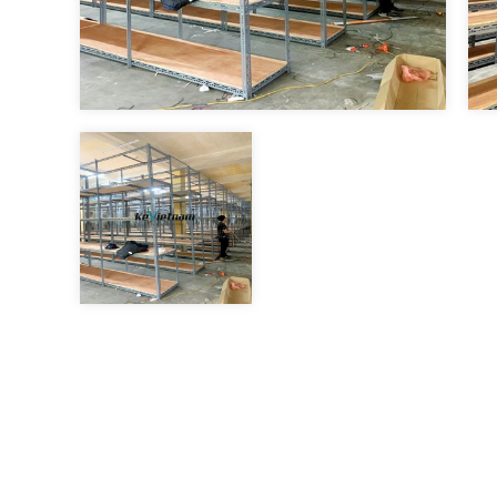
Kệ để tài liệu- Hồ sơ chứng từ
Liên hệ
Giá kệ siêu thị
Phụ kiện - Móc treo đồ