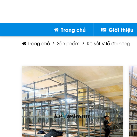
Trang chủ
Giới thiệu
Trang chủ
Sản phẩm
Kệ sắt V lỗ đa năng
SẢN PHẨM
Giá kệ kho hàng
Giá kệ để Pallet
Giá kệ trung tải 200kg
Giá kệ trung tải 300kg
Kệ sắt V lỗ đa năng
Kệ Trọng Tải