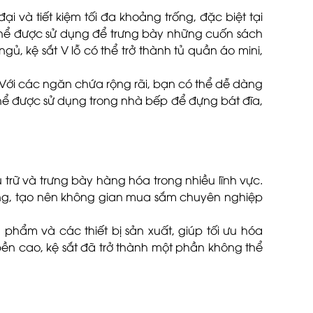
 và tiết kiệm tối đa khoảng trống, đặc biệt tại
ó thể được sử dụng để trưng bày những cuốn sách
ủ, kệ sắt V lỗ có thể trở thành tủ quần áo mini,
 Với các ngăn chứa rộng rãi, bạn có thể dễ dàng
 thể được sử dụng trong nhà bếp để đựng bát đĩa,
 trữ và trưng bày hàng hóa trong nhiều lĩnh vực.
 hàng, tạo nên không gian mua sắm chuyên nghiệp
h phẩm và các thiết bị sản xuất, giúp tối ưu hóa
bền cao, kệ sắt đã trở thành một phần không thể