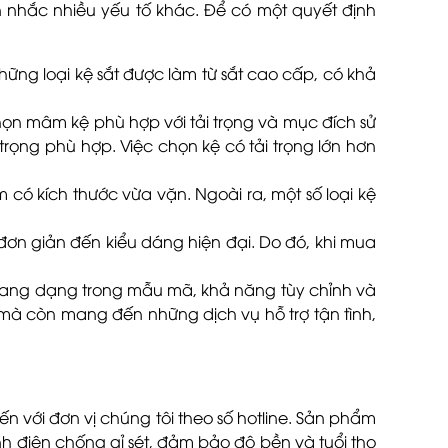
 nhắc nhiều yếu tố khác. Để có một quyết định
hững loại kệ sắt được làm từ sắt cao cấp, có khả
họn mâm kệ phù hợp với tải trọng và mục đích sử
trọng phù hợp. Việc chọn kệ có tải trọng lớn hơn
N
 có kích thước vừa vặn. Ngoài ra, một số loại kệ
đơn giản đến kiểu dáng hiện đại. Do đó, khi mua
ự đang dạng trong mẫu mã, khả năng tùy chỉnh và
mà còn mang đến những dịch vụ hỗ trợ tận tình,
n với đơn vị chúng tôi theo số hotline. Sản phẩm
nh điện chống gỉ sét, đảm bảo độ bền và tuổi thọ