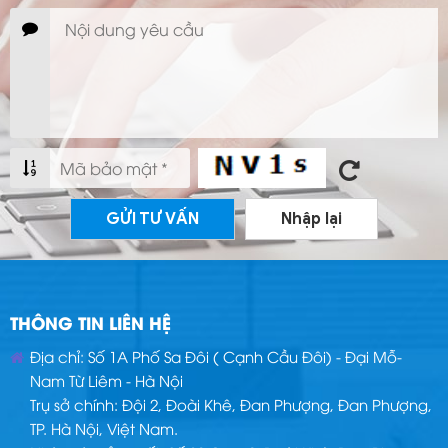
GỬI TƯ VẤN
Nhập lại
THÔNG TIN LIÊN HỆ
Địa chỉ: Số 1A Phố Sa Đôi ( Cạnh Cầu Đôi) - Đại Mỗ-
Nam Từ Liêm - Hà Nội
Trụ sở chính: Đội 2, Đoài Khê, Đan Phượng, Đan Phượng,
TP. Hà Nội, Việt Nam.