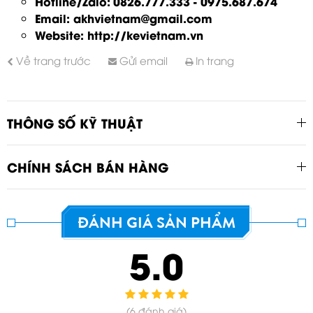
Hotline/Zalo:
0826.777.333 - 0975.687.674
Email:
akhvietnam@gmail.com
Website: http://kevietnam.vn
Về trang trước
Gửi email
In trang
THÔNG SỐ KỸ THUẬT
CHÍNH SÁCH BÁN HÀNG
ĐÁNH GIÁ SẢN PHẨM
5.0
GỬI THÔNG TIN ĐỂ CHÚNG TÔI TƯ
VẤN CHO BẠN
(6 đánh giá)