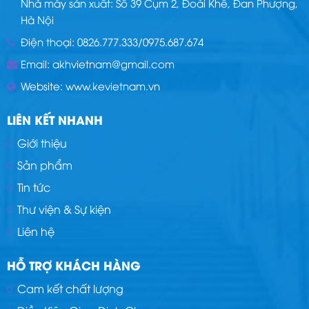
Nhà máy sản xuất: Số 39 Cụm 2, Đoài Khê, Đan Phượng,
Hà Nội
Điện thoại:
0826.777.333
/
0975.687.674
Email:
akhvietnam@gmail.com
Website:
www.kevietnam.vn
LIÊN KẾT NHANH
Giới thiệu
Sản phẩm
Tin tức
Thư viện & Sự kiện
Liên hệ
HỖ TRỢ KHÁCH HÀNG
Cam kết chất lượng