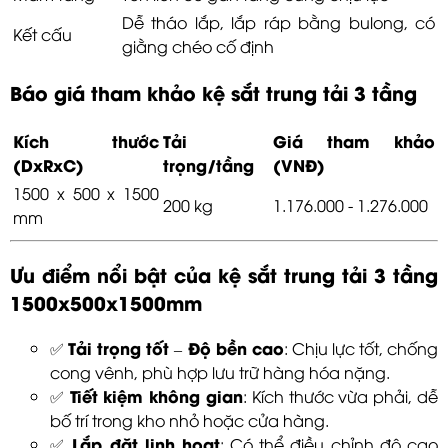
Dễ tháo lắp, lắp ráp bằng bulong, có
Kết cấu
giằng chéo cố định
Báo giá tham khảo kệ sắt trung tải 3 tầng
Kích thước
Tải
Giá tham khảo
(DxRxC)
trọng/tầng
(VNĐ)
1500 x 500 x 1500
200 kg
1.176.000 - 1.276.000
mm
Ưu điểm nổi bật của kệ sắt trung tải 3 tầng
1500x500x1500mm
Tải trọng tốt – Độ bền cao
✅
: Chịu lực tốt, chống
cong vênh, phù hợp lưu trữ hàng hóa nặng.
Tiết kiệm không gian
✅
: Kích thước vừa phải, dễ
bố trí trong kho nhỏ hoặc cửa hàng.
Lắp đặt linh hoạt
✅
: Có thể điều chỉnh độ cao