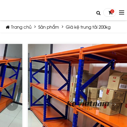
0
Trang chủ
Sản phẩm
Giá kệ trung tải 200kg
TIẾP TỤC MUA HÀNG