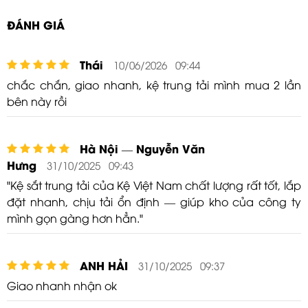
ĐÁNH GIÁ
Thái
10/06/2026 09:44
chắc chắn, giao nhanh, kệ trung tải mình mua 2 lần
bên này rồi
Hà Nội — Nguyễn Văn
Hưng
31/10/2025 09:43
"Kệ sắt trung tải của Kệ Việt Nam chất lượng rất tốt, lắp
đặt nhanh, chịu tải ổn định — giúp kho của công ty
mình gọn gàng hơn hẳn."
ANH HẢI
31/10/2025 09:37
Giao nhanh nhận ok