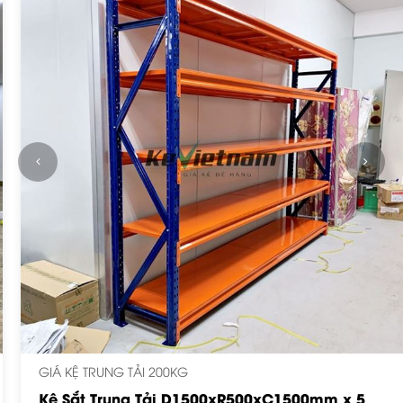
GIÁ KỆ TRUNG TẢI 200KG
Kệ Sắt Trung Tải D1500xR500xC1500mm x 5