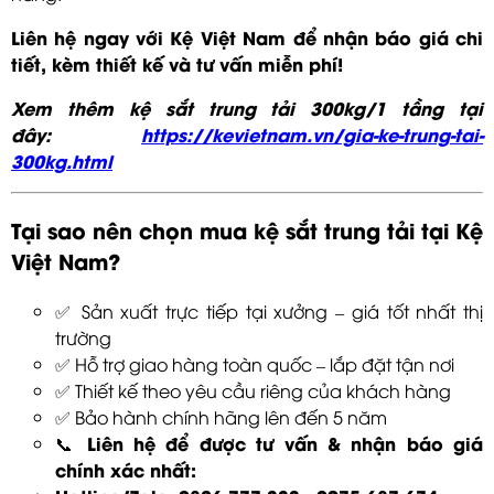
Liên hệ ngay với Kệ Việt Nam để nhận báo giá chi
tiết, kèm thiết kế và tư vấn miễn phí!
Xem thêm kệ sắt trung tải 300kg/1 tầng tại
đây:
https://kevietnam.vn/gia-ke-trung-tai-
300kg.html
Tại sao nên chọn mua kệ sắt trung tải tại Kệ
Việt Nam?
✅ Sản xuất trực tiếp tại xưởng – giá tốt nhất thị
trường
✅ Hỗ trợ giao hàng toàn quốc – lắp đặt tận nơi
✅ Thiết kế theo yêu cầu riêng của khách hàng
✅ Bảo hành chính hãng lên đến 5 năm
Liên hệ để được tư vấn & nhận báo giá
📞
chính xác nhất: