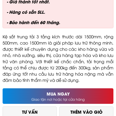
- Giá thành tốt nhất.
- Hàng có sẵn SLL.
- Bảo hành đến 60 tháng.
Kệ sắt trung tải 3 tầng kích thước dài 1500mm, rộng
500mm, cao 1500mm là giải pháp lưu trữ thông minh,
được thiết kế chuyên dụng cho các kho hàng vừa và
nhỏ, nhà xưởng, siêu thị, cửa hàng tạp hóa và kho lưu
trữ văn phòng. Với thiết kế chắc chắn, tải trọng mỗi
tầng có thể chịu được từ 200kg đến 300kg, sản phẩm
đáp ứng tốt nhu cầu lưu trữ hàng hóa nặng mà vẫn
đảm bảo tính thẩm mỹ và dễ sử dụng.
MUA NGAY
Giao tận nơi hoặc tại cửa hàng
TƯ VẤN
THÊM VÀO GIỎ