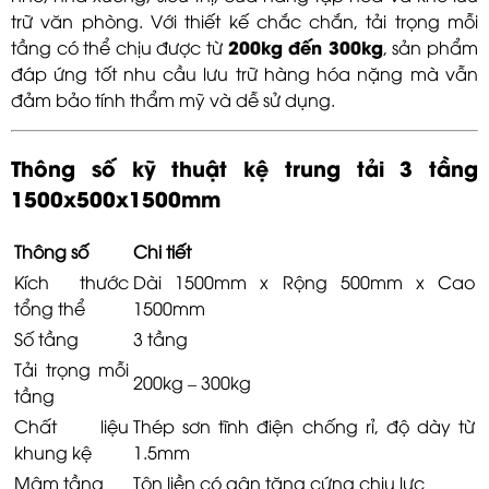
trữ văn phòng. Với thiết kế chắc chắn, tải trọng mỗi
200kg đến 300kg
tầng có thể chịu được từ
, sản phẩm
đáp ứng tốt nhu cầu lưu trữ hàng hóa nặng mà vẫn
đảm bảo tính thẩm mỹ và dễ sử dụng.
Thông số kỹ thuật kệ trung tải 3 tầng
1500x500x1500mm
Thông số
Chi tiết
Kích thước
Dài 1500mm x Rộng 500mm x Cao
tổng thể
1500mm
Số tầng
3 tầng
Tải trọng mỗi
200kg – 300kg
tầng
Chất liệu
Thép sơn tĩnh điện chống rỉ, độ dày từ
khung kệ
1.5mm
Mâm tầng
Tôn liền có gân tăng cứng chịu lực