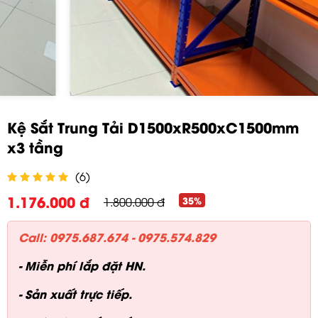
Kệ Sắt Trung Tải D1500xR500xC1500mm
x3 tầng
(6)
1.176.000 đ
35%
1.800.000 đ
Call: 0975.687.674 - 0975.574.829
- Miễn phí lắp đặt HN.
- Sản xuất trực tiếp.