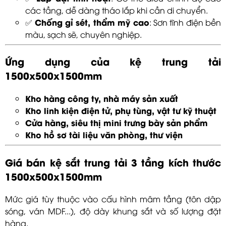
các tầng, dễ dàng tháo lắp khi cần di chuyển.
Chống gỉ sét, thẩm mỹ cao
✅
: Sơn tĩnh điện bền
màu, sạch sẽ, chuyên nghiệp.
Ứng dụng của kệ trung tải
1500x500x1500mm
Kho hàng công ty, nhà máy sản xuất
Kho linh kiện điện tử, phụ tùng, vật tư kỹ thuật
Cửa hàng, siêu thị mini trưng bày sản phẩm
Kho hồ sơ tài liệu văn phòng, thư viện
Giá bán kệ sắt trung tải 3 tầng kích thước
1500x500x1500mm
Mức giá tùy thuộc vào cấu hình mâm tầng (tôn dập
sóng, ván MDF...), độ dày khung sắt và số lượng đặt
hàng.