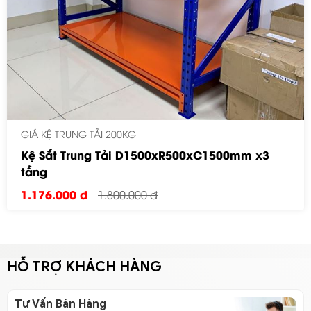
GIÁ KỆ TRUNG TẢI 200KG
Kệ Sắt Trung Tải D1500xR500xC1500mm x3
tầng
1.176.000 đ
1.800.000 đ
HỖ TRỢ KHÁCH HÀNG
Tư Vấn Bán Hàng