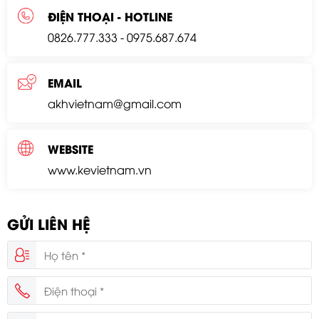
ĐIỆN THOẠI - HOTLINE
0826.777.333
-
0975.687.674
EMAIL
akhvietnam@gmail.com
WEBSITE
www.kevietnam.vn
GỬI LIÊN HỆ