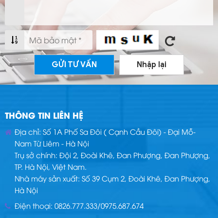
GỬI TƯ VẤN
Nhập lại
THÔNG TIN LIÊN HỆ
Địa chỉ: Số 1A Phố Sa Đôi ( Cạnh Cầu Đôi) - Đại Mỗ-
Nam Từ Liêm - Hà Nội
Trụ sở chính: Đội 2, Đoài Khê, Đan Phượng, Đan Phượng,
TP. Hà Nội, Việt Nam.
Nhà máy sản xuất: Số 39 Cụm 2, Đoài Khê, Đan Phượng,
Hà Nội
Điện thoại:
0826.777.333
/
0975.687.674