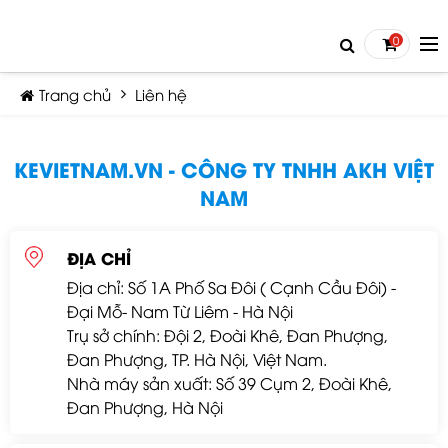
0
Trang chủ
Liên hệ
KEVIETNAM.VN - CÔNG TY TNHH AKH VIỆT
NAM
TIẾP TỤC MUA HÀNG
ĐỊA CHỈ
Địa chỉ: Số 1A Phố Sa Đôi ( Cạnh Cầu Đôi) -
Đại Mỗ- Nam Từ Liêm - Hà Nội
Trụ sở chính: Đội 2, Đoài Khê, Đan Phượng,
Đan Phượng, TP. Hà Nội, Việt Nam.
Nhà máy sản xuất: Số 39 Cụm 2, Đoài Khê,
Đan Phượng, Hà Nội