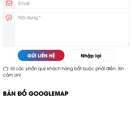
GỬI LIÊN HỆ
Nhập lại
(*): là các phần quý khách hàng bắt buộc phải điền. Xin
cảm ơn!
BẢN ĐỒ GOOGLEMAP