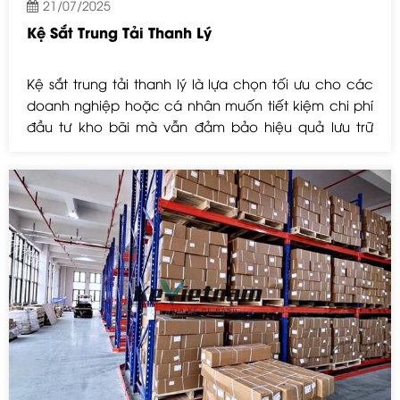
21/07/2025
Kệ Sắt Trung Tải Thanh Lý
Kệ sắt trung tải thanh lý là lựa chọn tối ưu cho các
doanh nghiệp hoặc cá nhân muốn tiết kiệm chi phí
đầu tư kho bãi mà vẫn đảm bảo hiệu quả lưu trữ
hàng hóa. Đây là loại kệ đã qua sử dụng nhưng vẫn
còn chất lượng tốt, được kiểm tra và đảm bảo độ
bền.
Kệ trung tải thường có khả năng chịu tải từ 150 –
500kg/tầng, phù hợp cho nhiều loại hàng hóa như
linh kiện, thùng carton, vật tư sản xuất, sản phẩm
trong kho công nghiệp hoặc cửa hàng.