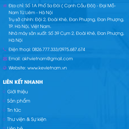
Địa chỉ: Số 1A Phố Sa Đôi ( Cạnh Cầu Đôi) - Đại Mỗ-
Nam Từ Liêm - Hà Nội
Trụ sở chính: Đội 2, Đoài Khê, Đan Phượng, Đan Phượng,
TP. Hà Nội, Việt Nam.
Nhà máy sản xuất: Số 39 Cụm 2, Đoài Khê, Đan Phượng,
Hà Nội
Điện thoại:
0826.777.333
/
0975.687.674
Email:
akhvietnam@gmail.com
Website:
www.kevietnam.vn
LIÊN KẾT NHANH
Giới thiệu
Sản phẩm
Tin tức
Thư viện & Sự kiện
Liên hệ