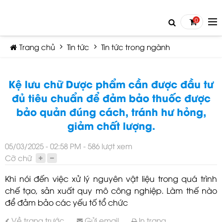
0
Trang chủ
Tin tức
Tin tức trong ngành
Kệ lưu chữ Dược phẩm cần được đầu tư
đủ tiêu chuẩn để đảm bảo thuốc được
bảo quản đúng cách, tránh hư hỏng,
TIẾP TỤC MUA HÀNG
giảm chất lượng.
05/03/2025 - 02:58 PM - 586 lượt xem
Cỡ chữ
Khi nói đến việc xử lý nguyên vật liệu trong quá trình
chế tạo, sản xuất quy mô công nghiệp. Làm thế nào
để đảm bảo các yếu tố tổ chức
Về trang trước
Gửi email
In trang