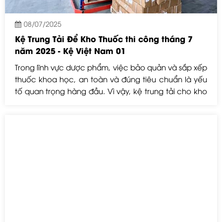
08/07/2025
Kệ Trung Tải Để Kho Thuốc thi công tháng 7
năm 2025 - Kệ Việt Nam 01
Trong lĩnh vực dược phẩm, việc bảo quản và sắp xếp
thuốc khoa học, an toàn và đúng tiêu chuẩn là yếu
tố quan trọng hàng đầu. Vì vậy, kệ trung tải cho kho
thuốc là giải pháp lưu trữ tối ưu được nhiều nhà
thuốc, kho dược, trung tâm phân phối y tế lựa chọn
nhờ vào khả năng chịu tải tốt, dễ kiểm kê và đảm
bảo vệ sinh tuyệt đối.