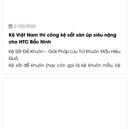
21/03/2025
Kệ Việt Nam thi công kệ sắt sàn úp siêu nặng
cho HTC Bắc Ninh
Kệ Sắt Để Khuôn – Giải Pháp Lưu Trữ Khuôn Mẫu Hiệu
Quả
Kệ sắt để khuôn (hay còn gọi là kệ khuôn mẫu, kệ
khuôn dập) là loại kệ chuyên dụng để lưu trữ các
loại khuôn trong các nhà máy sản xuất, đặc biệt là
ngành cơ khí, nhựa, ép kim loại, và điện tử.