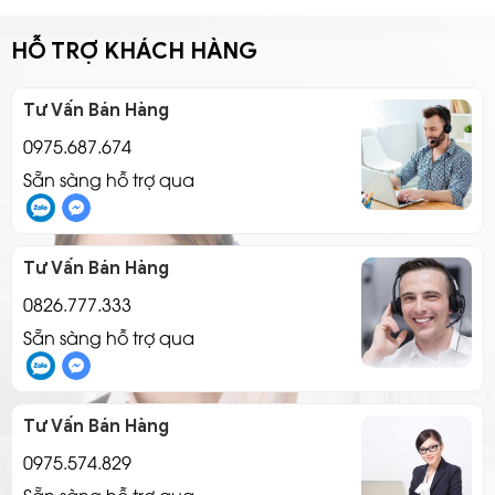
Có những lưu ý gì và cách kiểm tra chất lượng ra
sao?
HỖ TRỢ KHÁCH HÀNG
Tư Vấn Bán Hàng
0975.687.674
Sẵn sàng hỗ trợ qua
Tư Vấn Bán Hàng
0826.777.333
Sẵn sàng hỗ trợ qua
Tư Vấn Bán Hàng
0975.574.829
Sẵn sàng hỗ trợ qua